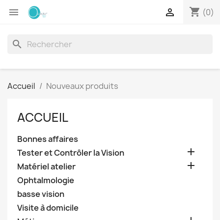
shopping_cart


(0)
search
Accueil
Nouveaux produits
ACCUEIL
Bonnes affaires

Tester et Contrôler la Vision

Matériel atelier
Ophtalmologie
basse vision
Visite à domicile